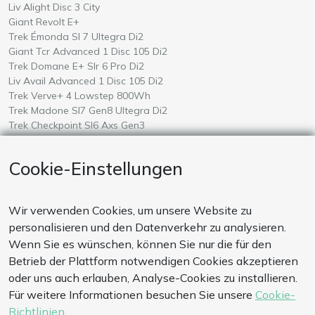
Wähle ein
auf Mallorca
Liv Alight Disc 3 City
Wähle ein
auf Mallorca
Giant Revolt E+
Wähle ein
auf Mallorca
Trek Émonda Sl 7 Ultegra Di2
Wähle ein
auf Mallorca
Giant Tcr Advanced 1 Disc 105 Di2
Wähle ein
auf Mallorca
Trek Domane E+ Slr 6 Pro Di2
Wähle ein
auf Mallorca
Liv Avail Advanced 1 Disc 105 Di2
Wähle ein
auf Mallorca
Trek Verve+ 4 Lowstep 800Wh
Wähle ein
auf Mallorca
Trek Madone Sl7 Gen8 Ultegra Di2
Wähle ein
auf Mallorca
Trek Checkpoint Sl6 Axs Gen3
Wähle ein
auf Mallorca
Giant Defy Advanced Pro 0 Ultegra Di2 Powermeter
Wähle ein
auf Mallorca
Liv Langma Advanced 0
Cookie-Einstellungen
Wähle ein
auf Mallorca
Giant Talon E+ 2026
Wähle ein
auf Mallorca
Amflow Test
Wir verwenden Cookies, um unsere Website zu
ZAHLUNGSWEISE
personalisieren und den Datenverkehr zu analysieren.
Unsere Zahlungssysteme sind sicher. Wir akzeptieren auch
Wenn Sie es wünschen, können Sie nur die für den
Zahlungen per Banküberweisung
Betrieb der Plattform notwendigen Cookies akzeptieren
oder uns auch erlauben, Analyse-Cookies zu installieren.
Für weitere Informationen besuchen Sie unsere
Cookie-
KONTAKT
Richtlinien
.