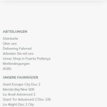
ABTEILUNGEN
Startseite
Über uns
Delivering Fahrrad
Arbeiten Sie mit uns
Unser Shop in Puerto Pollença
Mietbedingungen
AGBs
UNSERE FAHRRÄDER
Wähle ein
auf Mallorca
Giant Escape City Disc 2
Wähle ein
auf Mallorca
Merida Big Nine 600
Wähle ein
auf Mallorca
Liv Avail Advanced 2
Wähle ein
auf Mallorca
Giant Tcr Advanced 2 Disc 105
Wähle ein
auf Mallorca
Liv Alight Disc 2 City